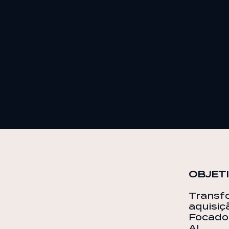
OBJETI
Transf
aquisiç
Focado
AI.