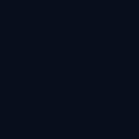
YNOT
SkyDive
Website