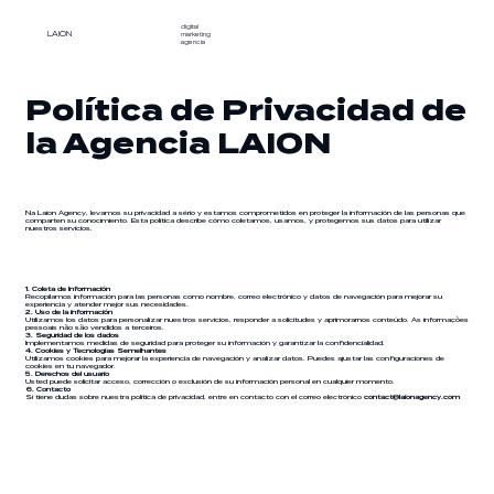
digital
LAION
marketing
agencia
Política de Privacidad de
la Agencia LAION
Na Laion Agency, levamos su privacidad a sério y estamos comprometidos en proteger la información de las personas que
comparten su conocimiento. Esta política describe cómo coletamos, usamos, y protegemos sus datos para utilizar
nuestros servicios.
1. Coleta de Información
Recopilamos información para las personas como nombre, correo electrónico y datos de navegación para mejorar su
experiencia y atender mejor sus necesidades.
2. Uso de la información
Utilizamos los datos para personalizar nuestros servicios, responder a solicitudes y aprimorarnos conteúdo. As informações
pessoais não são vendidos a terceiros.
3. Seguridad de los dados
Implementamos medidas de seguridad para proteger su información y garantizar la confidencialidad.
4. Cookies y Tecnologías Semelhantes
Utilizamos cookies para mejorar la experiencia de navegación y analizar datos. Puedes ajustar las configuraciones de
cookies en tu navegador.
5. Derechos del usuario
Usted puede solicitar acceso, corrección o exclusión de su información personal en cualquier momento.
6. Contacto
Si tiene dudas sobre nuestra política de privacidad, entre en contacto con el correo electrónico
contact@laionagency.com